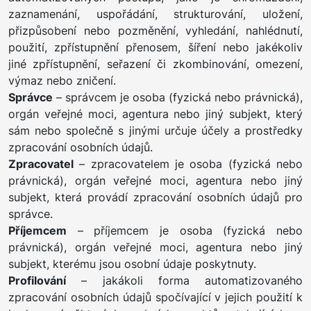
zaznamenání, uspořádání, strukturování, uložení,
přizpůsobení nebo pozměnění, vyhledání, nahlédnutí,
použití, zpřístupnění přenosem, šíření nebo jakékoliv
jiné zpřístupnění, seřazení či zkombinování, omezení,
výmaz nebo zničení.
Správce
– správcem je osoba (fyzická nebo právnická),
orgán veřejné moci, agentura nebo jiný subjekt, který
sám nebo společně s jinými určuje účely a prostředky
zpracování osobních údajů.
Zpracovatel
– zpracovatelem je osoba (fyzická nebo
právnická), orgán veřejné moci, agentura nebo jiný
subjekt, která provádí zpracování osobních údajů pro
správce.
Příjemcem
– příjemcem je osoba (fyzická nebo
právnická), orgán veřejné moci, agentura nebo jiný
subjekt, kterému jsou osobní údaje poskytnuty.
Profilování
– jakákoli forma automatizovaného
zpracování osobních údajů spočívající v jejich použití k