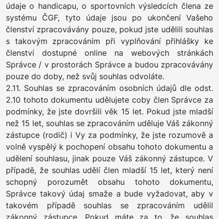
údaje o handicapu, o sportovních výsledcích člena ze
systému ČGF, tyto údaje jsou po ukončení Vašeho
členství zpracovávány pouze, pokud jste udělili souhlas
s takovým zpracováním při vyplňování přihlášky ke
členství dostupné online na webových stránkách
Správce / v prostorách Správce a budou zpracovávány
pouze do doby, než svůj souhlas odvoláte.
2.11. Souhlas se zpracováním osobních údajů dle odst.
2.10 tohoto dokumentu udělujete coby člen Správce za
podmínky, že jste dovršili věk 15 let. Pokud jste mladší
než 15 let, souhlas se zpracováním uděluje Váš zákonný
zástupce (rodič) i Vy za podmínky, že jste rozumově a
volně vyspělý k pochopení obsahu tohoto dokumentu a
udělení souhlasu, jinak pouze Váš zákonný zástupce. V
případě, že souhlas udělí člen mladší 15 let, který není
schopný porozumět obsahu tohoto dokumentu,
Správce takový údaj smaže a bude vyžadovat, aby v
takovém případě souhlas se zpracováním udělil
zákonný zástupce. Pokud máte za to, že souhlas