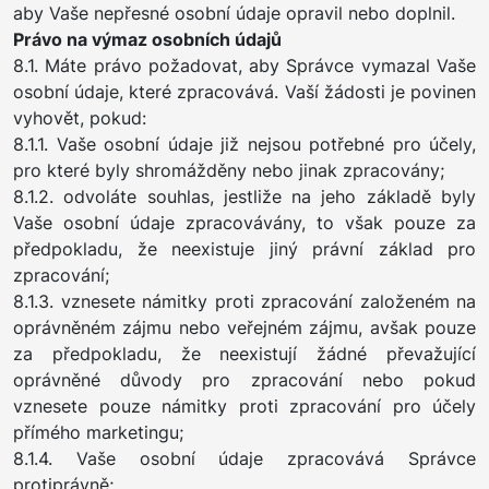
aby Vaše nepřesné osobní údaje opravil nebo doplnil.
Právo na výmaz osobních údajů
8.1. Máte právo požadovat, aby Správce vymazal Vaše
osobní údaje, které zpracovává. Vaší žádosti je povinen
vyhovět, pokud:
8.1.1. Vaše osobní údaje již nejsou potřebné pro účely,
pro které byly shromážděny nebo jinak zpracovány;
8.1.2. odvoláte souhlas, jestliže na jeho základě byly
Vaše osobní údaje zpracovávány, to však pouze za
předpokladu, že neexistuje jiný právní základ pro
zpracování;
8.1.3. vznesete námitky proti zpracování založeném na
oprávněném zájmu nebo veřejném zájmu, avšak pouze
za předpokladu, že neexistují žádné převažující
oprávněné důvody pro zpracování nebo pokud
vznesete pouze námitky proti zpracování pro účely
přímého marketingu;
8.1.4. Vaše osobní údaje zpracovává Správce
protiprávně;