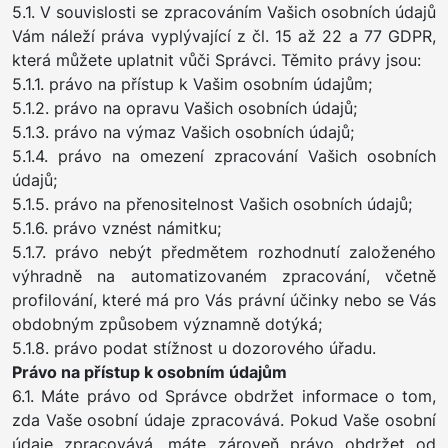
5.1. V souvislosti se zpracováním Vašich osobních údajů
Vám náleží práva vyplývající z čl. 15 až 22 a 77 GDPR,
která můžete uplatnit vůči Správci. Těmito právy jsou:
5.1.1. právo na přístup k Vašim osobním údajům;
5.1.2. právo na opravu Vašich osobních údajů;
5.1.3. právo na výmaz Vašich osobních údajů;
5.1.4. právo na omezení zpracování Vašich osobních
údajů;
5.1.5. právo na přenositelnost Vašich osobních údajů;
5.1.6. právo vznést námitku;
5.1.7. právo nebýt předmětem rozhodnutí založeného
výhradně na automatizovaném zpracování, včetně
profilování, které má pro Vás právní účinky nebo se Vás
obdobným způsobem významně dotýká;
5.1.8. právo podat stížnost u dozorového úřadu.
Právo na přístup k osobním údajům
6.1. Máte právo od Správce obdržet informace o tom,
zda Vaše osobní údaje zpracovává. Pokud Vaše osobní
údaje zpracovává, máte zároveň právo obdržet od