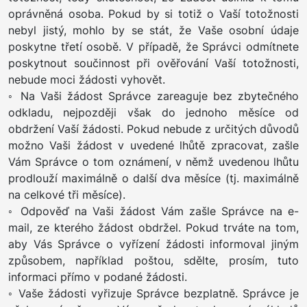
oprávněná osoba. Pokud by si totiž o Vaší totožnosti
nebyl jistý, mohlo by se stát, že Vaše osobní údaje
poskytne třetí osobě. V případě, že Správci odmítnete
poskytnout součinnost při ověřování Vaší totožnosti,
nebude moci žádosti vyhovět.
◦ Na Vaši žádost Správce zareaguje bez zbytečného
odkladu, nejpozději však do jednoho měsíce od
obdržení Vaší žádosti. Pokud nebude z určitých důvodů
možno Vaši žádost v uvedené lhůtě zpracovat, zašle
Vám Správce o tom oznámení, v němž uvedenou lhůtu
prodlouží maximálně o další dva měsíce (tj. maximálně
na celkové tři měsíce).
◦ Odpověď na Vaši žádost Vám zašle Správce na e-
mail, ze kterého žádost obdržel. Pokud trváte na tom,
aby Vás Správce o vyřízení žádosti informoval jiným
způsobem, například poštou, sdělte, prosím, tuto
informaci přímo v podané žádosti.
◦ Vaše žádosti vyřizuje Správce bezplatně. Správce je