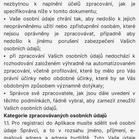
nezbytnou k naplnění účelů zpracování, jak je
specifikována níže v tomto dokumentu;
▪ Vaše osobní údaje chrání tak, aby nedošlo k jejich
neoprávněnému užití nebo zpřístupnění osobám, které
nejsou oprávněny je zpracovávat, případně aby
nedošlo k jinému porušení zabezpečení Vašich
osobních údajů;
▪ při zpracování Vašich osobních údajů nedochází k
rozhodování založeném výhradně na automatizovaném
zpracování, včetně profilování, které by mělo pro Vás
právní účinky nebo obdobné účinky, které by se Vás
obdobným způsobem významně dotýkaly;
▪ Správce své zpracovatele, jak jsou dále uvedeni v
těchto podmínkách, řádně vybral, aby zamezil zneužití
Vašich osobních údajů.
Kategorie zpracovávaných osobních údajů
1.1. Pro registraci do Aplikace musíte sdělit své osobní
údaje Správci, a to v rozsahu jméno, příjmení, e-
mailová adresa a adresa bydliště. Tyto Vaše údaje