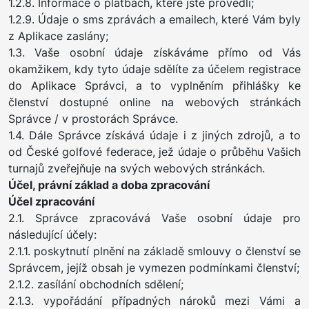
1.2.8. Informace o platbách, které jste provedli;
1.2.9. Údaje o sms zprávách a emailech, které Vám byly
z Aplikace zaslány;
1.3. Vaše osobní údaje získáváme přímo od Vás
okamžikem, kdy tyto údaje sdělíte za účelem registrace
do Aplikace Správci, a to vyplněním přihlášky ke
členství dostupné online na webových stránkách
Správce / v prostorách Správce.
1.4. Dále Správce získává údaje i z jiných zdrojů, a to
od České golfové federace, jež údaje o průběhu Vašich
turnajů zveřejňuje na svých webových stránkách.
Účel, právní základ a doba zpracování
Účel zpracování
2.1. Správce zpracovává Vaše osobní údaje pro
následující účely:
2.1.1. poskytnutí plnění na základě smlouvy o členství se
Správcem, jejíž obsah je vymezen podmínkami členství;
2.1.2. zasílání obchodních sdělení;
2.1.3. vypořádání případných nároků mezi Vámi a