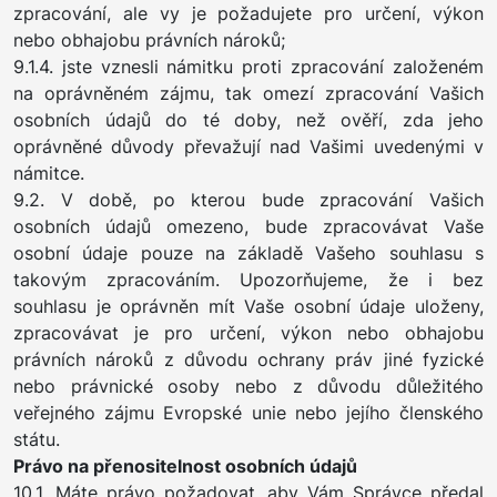
zpracování, ale vy je požadujete pro určení, výkon
nebo obhajobu právních nároků;
9.1.4. jste vznesli námitku proti zpracování založeném
na oprávněném zájmu, tak omezí zpracování Vašich
osobních údajů do té doby, než ověří, zda jeho
oprávněné důvody převažují nad Vašimi uvedenými v
námitce.
9.2. V době, po kterou bude zpracování Vašich
osobních údajů omezeno, bude zpracovávat Vaše
osobní údaje pouze na základě Vašeho souhlasu s
takovým zpracováním. Upozorňujeme, že i bez
souhlasu je oprávněn mít Vaše osobní údaje uloženy,
zpracovávat je pro určení, výkon nebo obhajobu
právních nároků z důvodu ochrany práv jiné fyzické
nebo právnické osoby nebo z důvodu důležitého
veřejného zájmu Evropské unie nebo jejího členského
státu.
Právo na přenositelnost osobních údajů
10.1. Máte právo požadovat, aby Vám Správce předal