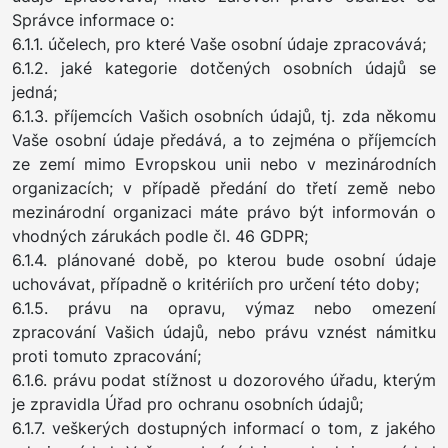
Správce informace o:
6.1.1. účelech, pro které Vaše osobní údaje zpracovává;
6.1.2. jaké kategorie dotčených osobních údajů se
jedná;
6.1.3. příjemcích Vašich osobních údajů, tj. zda někomu
Vaše osobní údaje předává, a to zejména o příjemcích
ze zemí mimo Evropskou unii nebo v mezinárodních
organizacích; v případě předání do třetí země nebo
mezinárodní organizaci máte právo být informován o
vhodných zárukách podle čl. 46 GDPR;
6.1.4. plánované době, po kterou bude osobní údaje
uchovávat, případně o kritériích pro určení této doby;
6.1.5. právu na opravu, výmaz nebo omezení
zpracování Vašich údajů, nebo právu vznést námitku
proti tomuto zpracování;
6.1.6. právu podat stížnost u dozorového úřadu, kterým
je zpravidla Úřad pro ochranu osobních údajů;
6.1.7. veškerých dostupných informací o tom, z jakého