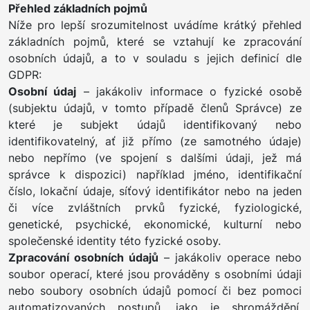
Přehled základních pojmů
Níže pro lepší srozumitelnost uvádíme krátký přehled
základních pojmů, které se vztahují ke zpracování
osobních údajů, a to v souladu s jejich definicí dle
GDPR:
Osobní údaj
– jakákoliv informace o fyzické osobě
(subjektu údajů, v tomto případě členů Správce) ze
které je subjekt údajů identifikovaný nebo
identifikovatelný, ať již přímo (ze samotného údaje)
nebo nepřímo (ve spojení s dalšími údaji, jež má
správce k dispozici) například jméno, identifikační
číslo, lokační údaje, síťový identifikátor nebo na jeden
či více zvláštních prvků fyzické, fyziologické,
genetické, psychické, ekonomické, kulturní nebo
společenské identity této fyzické osoby.
Zpracování osobních údajů
– jakákoliv operace nebo
soubor operací, které jsou prováděny s osobními údaji
nebo soubory osobních údajů pomocí či bez pomoci
automatizovaných postupů, jako je shromáždění,