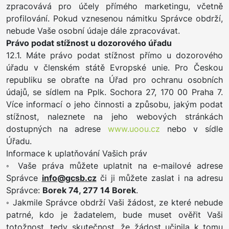
zpracovává pro účely přímého marketingu, včetně
profilování. Pokud vznesenou námitku Správce obdrží,
nebude Vaše osobní údaje dále zpracovávat.
Právo podat stížnost u dozorového úřadu
12.1. Máte právo podat stížnost přímo u dozorového
úřadu v členském státě Evropské unie. Pro Českou
republiku se obraťte na Úřad pro ochranu osobních
údajů, se sídlem na Pplk. Sochora 27, 170 00 Praha 7.
Více informací o jeho činnosti a způsobu, jakým podat
stížnost, naleznete na jeho webových stránkách
dostupných na adrese
www.uoou.cz
nebo v sídle
Úřadu.
Informace k uplatňování Vašich práv
◦ Vaše práva můžete uplatnit na e-mailové adrese
Správce
info@gcsb.cz
či ji můžete zaslat i na adresu
Správce:
Borek 74, 277 14 Borek
.
◦ Jakmile Správce obdrží Vaši žádost, ze které nebude
patrné, kdo je žadatelem, bude muset ověřit Vaši
totožnost, tedy skutečnost, že žádost učinila k tomu