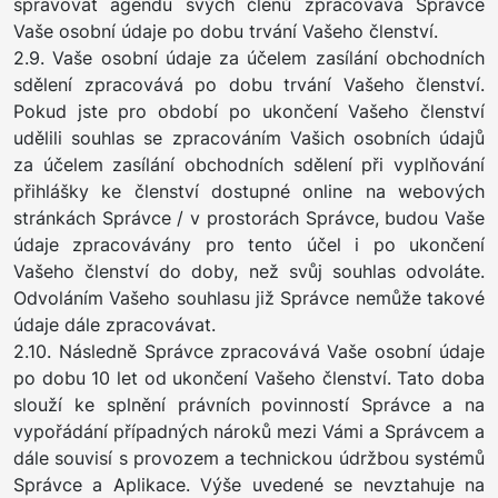
spravovat agendu svých členů zpracovává Správce
Vaše osobní údaje po dobu trvání Vašeho členství.
2.9. Vaše osobní údaje za účelem zasílání obchodních
sdělení zpracovává po dobu trvání Vašeho členství.
Pokud jste pro období po ukončení Vašeho členství
udělili souhlas se zpracováním Vašich osobních údajů
za účelem zasílání obchodních sdělení při vyplňování
přihlášky ke členství dostupné online na webových
stránkách Správce / v prostorách Správce, budou Vaše
údaje zpracovávány pro tento účel i po ukončení
Vašeho členství do doby, než svůj souhlas odvoláte.
Odvoláním Vašeho souhlasu již Správce nemůže takové
údaje dále zpracovávat.
2.10. Následně Správce zpracovává Vaše osobní údaje
po dobu 10 let od ukončení Vašeho členství. Tato doba
slouží ke splnění právních povinností Správce a na
vypořádání případných nároků mezi Vámi a Správcem a
dále souvisí s provozem a technickou údržbou systémů
Správce a Aplikace. Výše uvedené se nevztahuje na