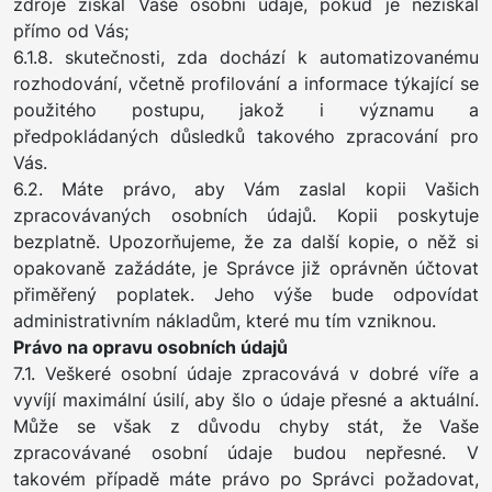
zdroje získal Vaše osobní údaje, pokud je nezískal
přímo od Vás;
6.1.8. skutečnosti, zda dochází k automatizovanému
rozhodování, včetně profilování a informace týkající se
použitého postupu, jakož i významu a
předpokládaných důsledků takového zpracování pro
Vás.
6.2. Máte právo, aby Vám zaslal kopii Vašich
zpracovávaných osobních údajů. Kopii poskytuje
bezplatně. Upozorňujeme, že za další kopie, o něž si
opakovaně zažádáte, je Správce již oprávněn účtovat
přiměřený poplatek. Jeho výše bude odpovídat
administrativním nákladům, které mu tím vzniknou.
Právo na opravu osobních údajů
7.1. Veškeré osobní údaje zpracovává v dobré víře a
vyvíjí maximální úsilí, aby šlo o údaje přesné a aktuální.
Může se však z důvodu chyby stát, že Vaše
zpracovávané osobní údaje budou nepřesné. V
takovém případě máte právo po Správci požadovat,